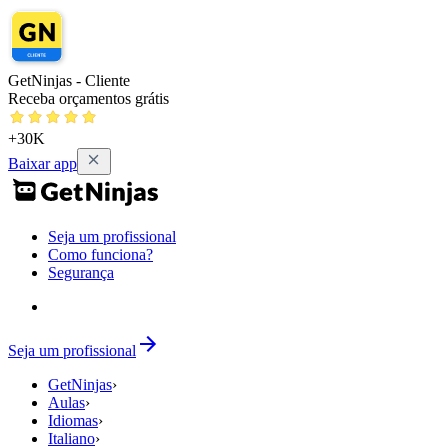
GetNinjas - Cliente
Receba orçamentos grátis
+30K
Baixar app
Seja um profissional
Como funciona?
Segurança
Seja um profissional
GetNinjas
›
Aulas
›
Idiomas
›
Italiano
›