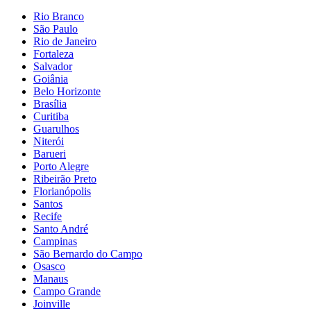
Rio Branco
São Paulo
Rio de Janeiro
Fortaleza
Salvador
Goiânia
Belo Horizonte
Brasília
Curitiba
Guarulhos
Niterói
Barueri
Porto Alegre
Ribeirão Preto
Florianópolis
Santos
Recife
Santo André
Campinas
São Bernardo do Campo
Osasco
Manaus
Campo Grande
Joinville