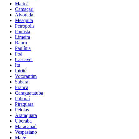
Maricá
Camaçari
Alvorada
Mesquita
Petrópolis
Paulista
Limeira
Bauru
Paulínia
Poá
Cascavel
Itu
Ibirité
Votorantim
Sabará
Franca
Caraguatatuba
Itaboraí
Piraquara
Pelotas
Araraquara
Uberaba
Maracanaú
Vespasiano
Magé