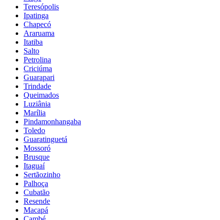
Teresópolis
Ipatinga
Chapecó
Araruama
Itatiba
Salto
Petrolina
Criciúma
Guarapari
Trindade
Queimados
Luziânia
Marília
Pindamonhangaba
Toledo
Guaratinguetá
Mossoró
Brusque
Itaguaí
Sertãozinho
Palhoça
Cubatão
Resende
Macapá
Cambé