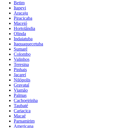
Betim
Itapevi
Aracaju
Piracicaba
Maceió
Hortolândia
Olinda
Indaiatuba
Itaquaquecetuba
Sumaré
Colombo
Valinhos
Teresina
Pinhais
Jacareí
Nilópolis
Gravataí
Viamão
Palmas
Cachoeirinha
Taubaté
Cariacica
Macaé
Parnamirim
Americana