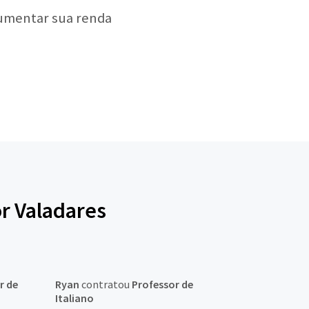
aumentar sua renda
r Valadares
r de
Ryan
contratou
Professor de
Italiano