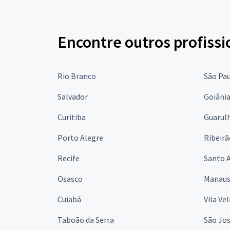
Encontre outros profissi
Rio Branco
São Pa
Salvador
Goiâni
Curitiba
Guarul
Porto Alegre
Ribeirã
Recife
Santo 
Osasco
Manau
Cuiabá
Vila Ve
Taboão da Serra
São Jo