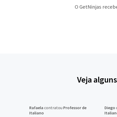
O GetNinjas receb
Veja algun
Rafaela
contratou
Professor de
Diego
Italiano
Italia