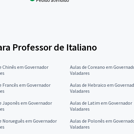
Pedido atendido
ara Professor de Italiano
de Chinês em Governador
Aulas de Coreano em Governad
res
Valadares
de Francês em Governador
Aulas de Hebraico em Governa
res
Valadares
de Japonês em Governador
Aulas de Latim em Governador
res
Valadares
de Norueguês em Governador
Aulas de Polonês em Governad
res
Valadares