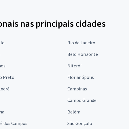
onais nas principais cidades
ulo
Rio de Janeiro
a
Belo Horizonte
hos
Niterói
o Preto
Florianópolis
André
Campinas
s
Campo Grande
lha
Belém
sé dos Campos
São Gonçalo