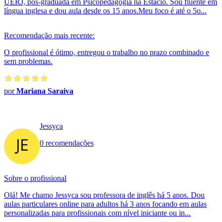
UERJ, pós-graduada em Psicopedagogia na Estácio. Sou fluente em
língua inglesa e dou aula desde os 15 anos.Meu foco é até o 5o...
Recomendação mais recente:
O profissional é ótimo, entregou o trabalho no prazo combinado e
sem problemas.
por
Mariana Saraiva
Jessyca
0 recomendações
Sobre o profissional
Olá! Me chamo Jessyca sou professora de inglês há 5 anos. Dou
aulas particulares online para adultos há 3 anos focando em aulas
personalizadas para profissionais com nível iniciante ou in...