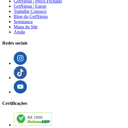
GetNinjas | Preço Fechado
GetNinjas | Europ
Trabalhe Conosco
Blog do GetNinjas
Segurança
Mapa do Site
Ajuda
Redes sociais
Certificações