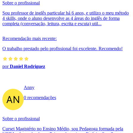
Sobre o profissional
Sou professor de inglês particular há 6 anos, e utilizo o meu método
4 skills, onde o aluno desenvolve as 4 áreas do inglês de forma
completa (conversação, leitura, escrita e escuta) util...
Recomendação mais recente:
O trabalho prestado pelo profissional foi excelente. Recomendo!
por
Daniel Rodriguez
Anny
0 recomendações
Sobre o profissional
Cursei Magistério no Ensino Médio, sou Pedagoga formada pela