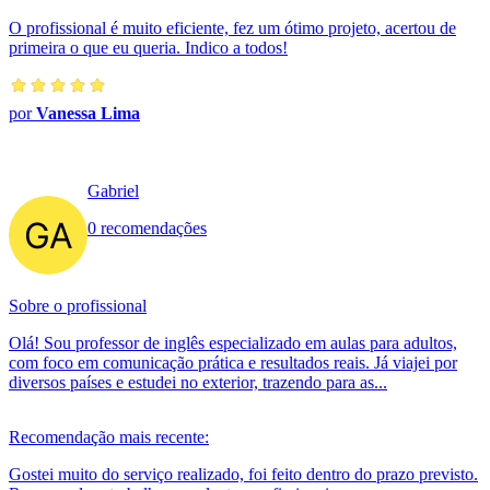
O profissional é muito eficiente, fez um ótimo projeto, acertou de
primeira o que eu queria. Indico a todos!
por
Vanessa Lima
Gabriel
0 recomendações
Sobre o profissional
Olá! Sou professor de inglês especializado em aulas para adultos,
com foco em comunicação prática e resultados reais. Já viajei por
diversos países e estudei no exterior, trazendo para as...
Recomendação mais recente:
Gostei muito do serviço realizado, foi feito dentro do prazo previsto.