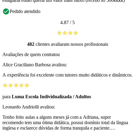
estagiária então queria um valor mais baixo (recebo só 500kkkk)
Pedido atendido
4.87
/
5
482
clientes avaliaram nossos profissionais
Avaliações de quem contratou
Alice Graciliano Barbosa
avaliou:
A experiência foi excelente com tutores muito didáticos e dinâmicos.
para
Luma Escola Individualizada
/
Adultos
Leonardo Andriolli
avaliou:
Tenho feito aulas a alguns meses já com a Adriana, super
recomendo tem uma ótima didática, possui domínio total da língua
inglesa e esclarece dúvidas de forma tranquila e paciente.
Recomendo.