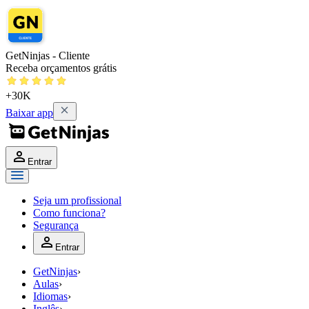
GetNinjas - Cliente
Receba orçamentos grátis
+30K
Baixar app
Entrar
Seja um profissional
Como funciona?
Segurança
Entrar
GetNinjas
›
Aulas
›
Idiomas
›
Inglês
›