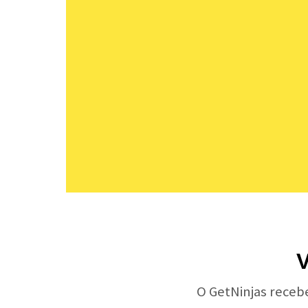
V
O GetNinjas receb