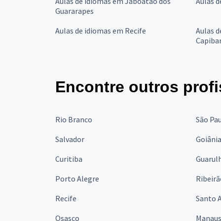
Aulas de idiomas em Jaboatão dos
Aulas d
Guararapes
Aulas de idiomas em Recife
Aulas d
Capiba
Encontre outros profi
Rio Branco
São Pa
Salvador
Goiâni
Curitiba
Guarul
Porto Alegre
Ribeirã
Recife
Santo 
Osasco
Manau