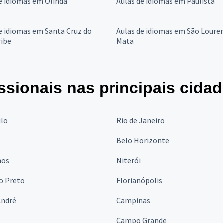
e idiomas em Olinda
Aulas de idiomas em Paulista
e idiomas em Santa Cruz do
Aulas de idiomas em São Loure
ribe
Mata
ssionais nas principais cida
ulo
Rio de Janeiro
a
Belo Horizonte
hos
Niterói
o Preto
Florianópolis
André
Campinas
s
Campo Grande