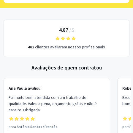
4.87
/
5
482
clientes avaliaram nossos profissionais
Avaliações de quem contratou
Ana Paula
avaliou:
Rober
Fui muito bem atendida com um trabalho de
Excel
qualidade. Valeu a pena, orçamento grátis e não é
bom p
careiro. Obrigada!
para
Antônio Santos
/
Francês
para
V