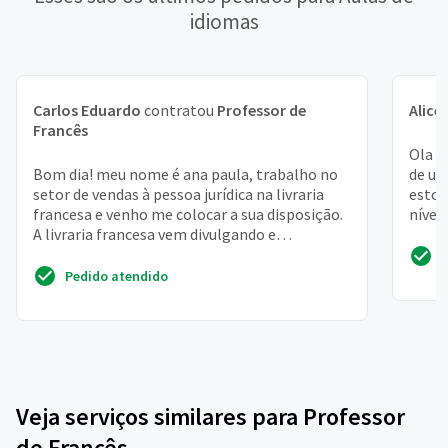
idiomas
Carlos Eduardo
contratou
Professor de
Alice
Francês
Ola m
Bom dia! meu nome é ana paula, trabalho no
de um
setor de vendas à pessoa jurídica na livraria
estou
francesa e venho me colocar a sua disposição.
nível
A livraria francesa vem divulgando e
dispon
promovendo a cu...
Pedido atendido
Veja serviços similares para Professor
de Francês