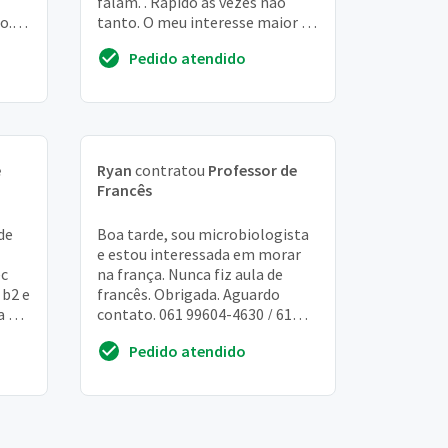
falam. . Rápido as vezes não
o.
tanto. O meu interesse maior é
quanto a conjugação de verbos
Pedido atendido
no futuro, pas...
e
Ryan
contratou
Professor de
Francês
de
Boa tarde, sou microbiologista
e estou interessada em morar
ec
na frança. Nunca fiz aula de
 b2 e
francês. Obrigada. Aguardo
a na
contato. 061 99604-4630 / 61
nça
97402-5548
Pedido atendido