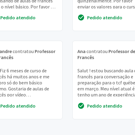
isando de aulas de francês
quinzenalmente. Por favor
 o nível básico. Por favor me
enviar os valores para o curs
e sua disponibilidade, v...
Att. Pamela vilela
Pedido atendido
Pedido atendido
xandre
contratou
Professor
Ana
contratou
Professor d
rancês
Francês
 Fiz 6 meses de curso de
Salut ! estou buscando aula 
cês há muitos anos e me
francês para conversação e
ro só do bem básico
preparação para o tcf québ
o. Gostaria de aulas de
em março. Meu nível atual é
cês por vídeo
tenho um ano de experiênci
conferência on-line e ao
língua quando morei na fra
Pedido atendido
Pedido atendido
 (usando o skype por
durant...
pl...