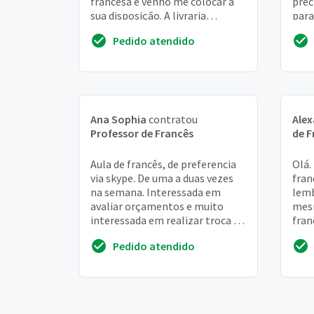
francesa e venho me colocar a
prec
sua disposição. A livraria
para
francesa vem divulgando e
mand
Pedido atendido
promovendo a cu...
Ana Sophia
contratou
Ale
Professor de Francês
de F
Aula de francês, de preferencia
Olá.
via skype. De uma a duas vezes
fran
na semana. Interessada em
lemb
avaliar orçamentos e muito
mesm
interessada em realizar troca de
fran
serviços (aulas por aulas) já que
tele
Pedido atendido
sou ...
vivo
exem