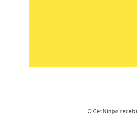
O GetNinjas receb