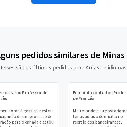
lguns pedidos similares de Minas
Esses são os últimos pedidos para Aulas de idiomas
e
contratou
Professor de
Fernanda
contratou
Profes
ncês
de Francês
meu nome é géssica e estou
Meu marido e eu gostariamo
icipando de um processo de
ter as aulas a domicilio no
ração para o canada e estou
recreio dos bandeirantes,