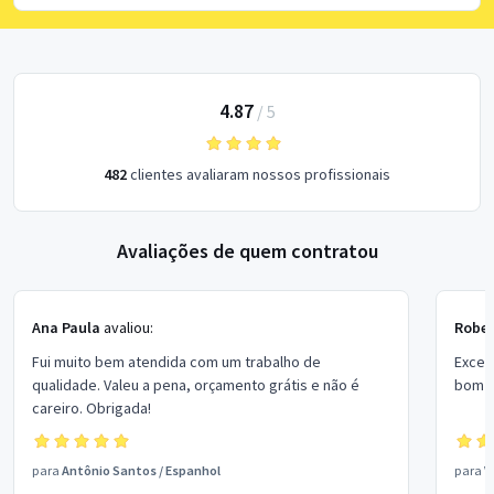
4.87
/
5
482
clientes avaliaram nossos profissionais
Avaliações de quem contratou
Ana Paula
avaliou:
Rober
Fui muito bem atendida com um trabalho de
Excel
qualidade. Valeu a pena, orçamento grátis e não é
bom p
careiro. Obrigada!
para
Antônio Santos
/
Espanhol
para
V