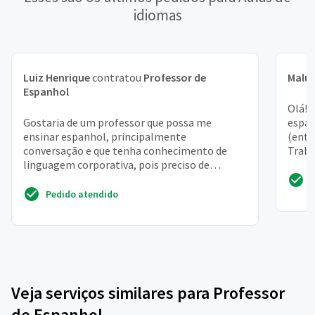
idiomas
Luiz Henrique
contratou
Professor de
Malu
Espanhol
Olá! 
Gostaria de um professor que possa me
espan
ensinar espanhol, principalmente
(entr
conversação e que tenha conhecimento de
Traba
linguagem corporativa, pois preciso de
paulis
espanhol no trabalho
Pedido atendido
Veja serviços similares para Professor
de Espanhol