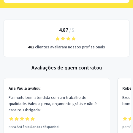
4.87
/
5
482
clientes avaliaram nossos profissionais
Avaliações de quem contratou
Ana Paula
avaliou:
Rober
Fui muito bem atendida com um trabalho de
Excel
qualidade. Valeu a pena, orçamento grátis e não é
bom p
careiro. Obrigada!
para
Antônio Santos
/
Espanhol
para
V