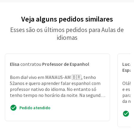
Veja alguns pedidos similares
Esses são os últimos pedidos para Aulas de
idiomas
Elisa
contratou
Professor de Espanhol
Lucas
Espa
Bom dia! vivo em MANAUS-AM 🇧🇷, tenho
52anos e quero aprender falar espanhol com
Olá! 
professor nativo do idioma. No entanto só
e est
tenho tempo no horário da noite. Na segunda-
para 
feira, terça-feira,...
da mi
dispon
Pedido atendido