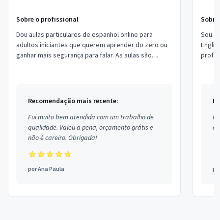
Sobre o profissional
Sobre 
Dou aulas particulares de espanhol online para
Sou c
adultos iniciantes que querem aprender do zero ou
Engli
ganhar mais segurança para falar. As aulas são
profes
claras, práticas e adaptadas ao ritmo do a...
de gen
Recomendação mais recente:
Re
Fui muito bem atendida com um trabalho de
Ex
qualidade. Valeu a pena, orçamento grátis e
co
não é careiro. Obrigada!
por
Ana Paula
po