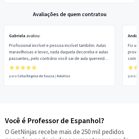
Avaliações de quem contratou
Gabriela
avaliou:
Ander
Profissional incrível e pessoa incrível também. Aulas
Fiz u
maravilhosas e levez, nada daquela decoreba e aulas
prova
passantes, pelo contrário você sai de aula querendo
com s
mais. Obrigada pela paciência , atenção e dedicação
metod
sempre Célia. Muchas graças maestra ❤️
para
Celia Regina de Souza
/
Adultos
para
F
Você é Professor de Espanhol?
O GetNinjas recebe mais de 250 mil pedidos