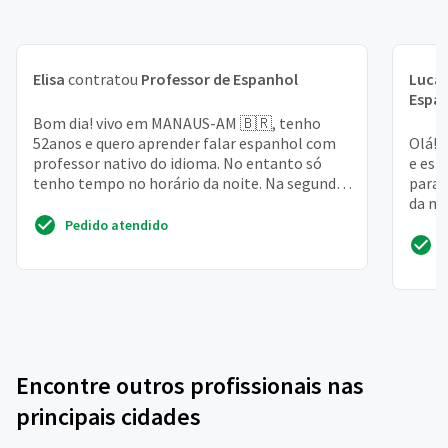
Elisa
contratou
Professor de Espanhol
Lucas
Espa
Bom dia! vivo em MANAUS-AM 🇧🇷, tenho
52anos e quero aprender falar espanhol com
Olá! 
professor nativo do idioma. No entanto só
e est
tenho tempo no horário da noite. Na segunda-
para 
feira, terça-feira,...
da mi
dispon
Pedido atendido
Encontre outros profissionais nas
principais cidades