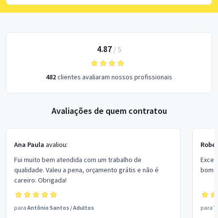
4.87
/
5
482
clientes avaliaram nossos profissionais
Avaliações de quem contratou
Ana Paula
avaliou:
Rober
Fui muito bem atendida com um trabalho de
Excel
qualidade. Valeu a pena, orçamento grátis e não é
bom p
careiro. Obrigada!
para
Antônio Santos
/
Adultos
para
V