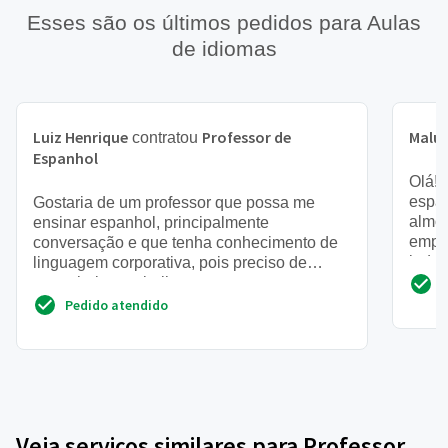
Esses são os últimos pedidos para Aulas
de idiomas
Luiz Henrique
Professor de
Malu
contratou
Espanhol
Olá! 
espan
Gostaria de um professor que possa me
almoç
ensinar espanhol, principalmente
empre
conversação e que tenha conhecimento de
indep
linguagem corporativa, pois preciso de
inicia
espanhol no trabalho
Pedido atendido
Veja serviços similares para Professor