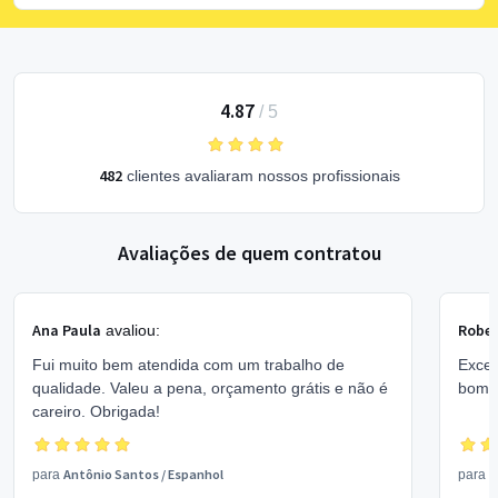
4.87
/
5
482
clientes avaliaram nossos profissionais
Avaliações de quem contratou
Ana Paula
Rober
avaliou:
Fui muito bem atendida com um trabalho de
Excel
qualidade. Valeu a pena, orçamento grátis e não é
bom 
careiro. Obrigada!
Antônio Santos
/
Espanhol
V
para
para