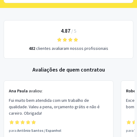
4.87
/
5
482
clientes avaliaram nossos profissionais
Avaliações de quem contratou
Ana Paula
avaliou:
Rober
Fui muito bem atendida com um trabalho de
Excel
qualidade. Valeu a pena, orçamento grátis e não é
bom p
careiro. Obrigada!
para
Antônio Santos
/
Espanhol
para
V