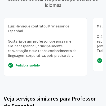
idiomas
Luiz Henrique
contratou
Professor de
Malu
Espanhol
Olá! 
Gostaria de um professor que possa me
espan
ensinar espanhol, principalmente
(entr
conversação e que tenha conhecimento de
Traba
linguagem corporativa, pois preciso de
paulis
espanhol no trabalho
Pedido atendido
Veja serviços similares para Professor
de Espanhol