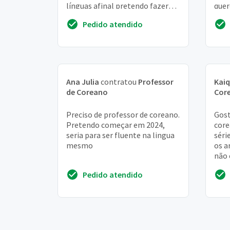
línguas afinal pretendo fazer
quer
intercâmbio e necessito
pode
Pedido atendido
aprender outras lí...
Ana Julia
contratou
Professor
Kai
de Coreano
Cor
Preciso de professor de coreano.
Gost
Pretendo começar em 2024,
core
seria para ser fluente na lingua
séri
mesmo
os a
não 
lege
Pedido atendido
esse 