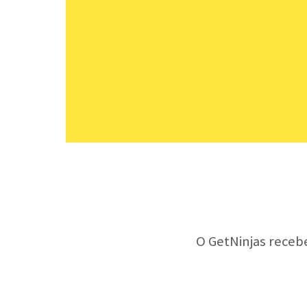
O GetNinjas receb