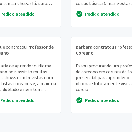
o tentar chegar lá, para
coisas básicas), mas gostari
r entender doramas, músi...
me comunicar de fato. Pret
Pedido atendido
Pedido atendido
fazer o topik algum dia 😁
que
contratou
Professor de
Bárbara
contratou
Profess
eano
Coreano
aria de aprender o idioma
Estou procurando um profe
ano pois assisto muitas
de coreano em caruaru de f
es shows e entrevistas com
presencial para aprender o
rtistas coreanos e, a maioria
idioma e futuramente visita
é dublado e nem tem
coreia
ndas , me apaixonei por
Pedido atendido
Pedido atendido
país é,...