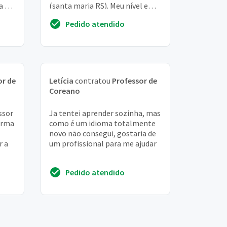
a de
(santa maria RS). Meu nível em
endo
coreano é zero. Gostaria de
Pedido atendido
aprender pois gost...
or de
Letícia
contratou
Professor de
Coreano
ssor
Ja tentei aprender sozinha, mas
orma
como é um idioma totalmente
novo não consegui, gostaria de
r a
um profissional para me ajudar
Pedido atendido