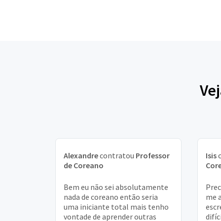
Vej
Alexandre
contratou
Professor
Isis
c
de Coreano
Cor
Bem eu não sei absolutamente
Prec
nada de coreano então seria
me a
uma iniciante total mais tenho
escr
vontade de aprender outras
difí