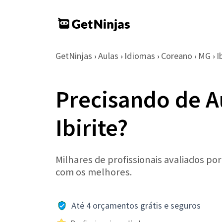
GetNinjas
Aulas
Idiomas
Coreano
MG
I
›
›
›
›
›
Precisando de A
Ibirite?
Milhares de profissionais avaliados po
com os melhores.
Até 4 orçamentos grátis e seguros