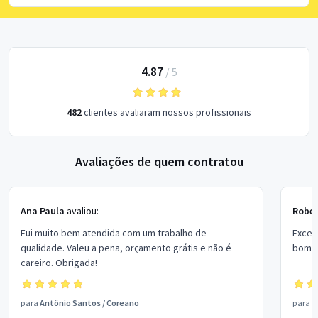
4.87
/
5
482
clientes avaliaram nossos profissionais
Avaliações de quem contratou
Ana Paula
avaliou:
Rober
Fui muito bem atendida com um trabalho de
Excel
qualidade. Valeu a pena, orçamento grátis e não é
bom p
careiro. Obrigada!
para
Antônio Santos
/
Coreano
para
V