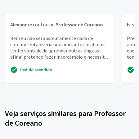
Alexandre
contratou
Professor de Coreano
Isis
c
Bem eu não sei absolutamente nada de
Preci
coreano então seria uma iniciante total mais
apren
tenho vontade de aprender outras línguas
que é
afinal pretendo fazer intercâmbio e necessito
tenta
aprender outras lí...
doram
Pedido atendido
Veja serviços similares para Professor
de Coreano