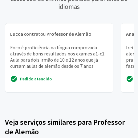
idiomas
Lucca
contratou
Professor de Alemão
Ana C
Foco é proficiência na língua comprovada
Irei v
através de bons resultados nos exames a1-c1.
alemã
Aula para dois irmão de 10 e 12 anos que já
pra s
cursam aulas de alemão desde os 7 anos
fazer
terei n
Pedido atendido
Veja serviços similares para Professor
de Alemão