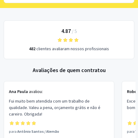
4.87
/
5
482
clientes avaliaram nossos profissionais
Avaliações de quem contratou
Ana Paula
avaliou:
Rober
Fui muito bem atendida com um trabalho de
Excel
qualidade. Valeu a pena, orçamento grátis e não é
bom p
careiro. Obrigada!
para
Antônio Santos
/
Alemão
para
V