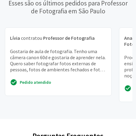
Esses são os últimos pedidos para Professor
de Fotografia em São Paulo
Lívia
contratou
Professor de Fotografia
Ana C
Foto
Gostaria de aula de fotografia. Tenho uma
câmera canon 60d e gostaria de aprender nela.
Procu
Quero saber fotografar fotos externas de
ensin
pessoas, fotos de ambientes fechados e fotos
profi
para colocar ...
noção
image
Pedido atendido
Perguntas Frequentes