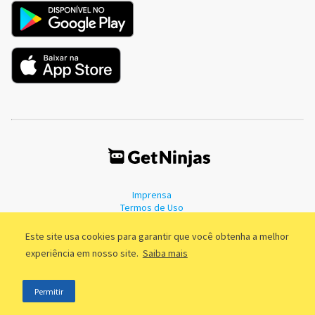
Imprensa
Termos de Uso
Política de Privacidade
Este site usa cookies para garantir que você obtenha a melhor
experiência em nosso site.
Saiba mais
©2011 - 2026, GetNinjas LTDA. CNPJ 55.744.877/0001-89 - Rua Dr.
Permitir
Fernandes Coelho, 85 - 3º andar - São Paulo/SP - Brasil