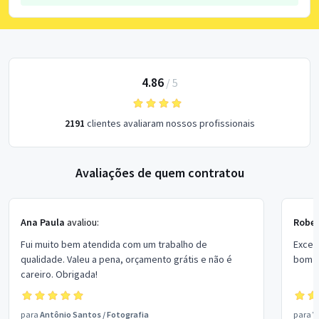
4.86
/
5
2191
clientes avaliaram nossos profissionais
Avaliações de quem contratou
Ana Paula
avaliou:
Rober
Fui muito bem atendida com um trabalho de
Excel
qualidade. Valeu a pena, orçamento grátis e não é
bom p
careiro. Obrigada!
para
Antônio Santos
/
Fotografia
para
V