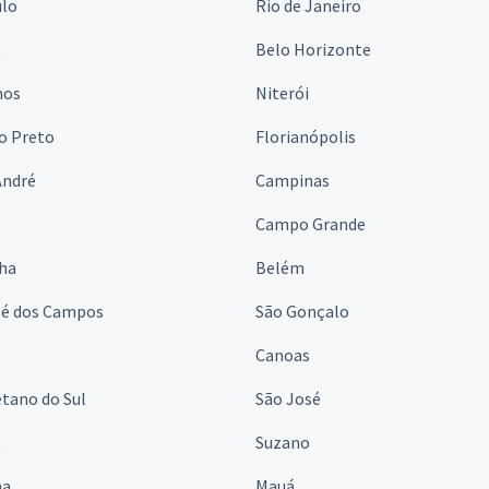
ulo
Rio de Janeiro
a
Belo Horizonte
hos
Niterói
o Preto
Florianópolis
André
Campinas
s
Campo Grande
lha
Belém
sé dos Campos
São Gonçalo
Canoas
tano do Sul
São José
á
Suzano
na
Mauá