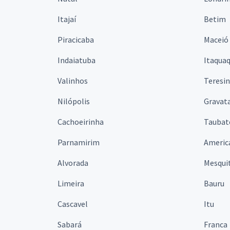
Itajaí
Betim
Piracicaba
Maceió
Indaiatuba
Itaqua
Valinhos
Teresi
Nilópolis
Gravata
Cachoeirinha
Taubat
Parnamirim
Americ
Alvorada
Mesqui
Limeira
Bauru
Cascavel
Itu
Sabará
Franca