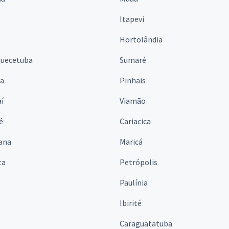
Itapevi
Hortolândia
quecetuba
Sumaré
na
Pinhais
í
Viamão
é
Cariacica
ana
Maricá
ta
Petrópolis
Paulínia
Ibirité
Caraguatatuba