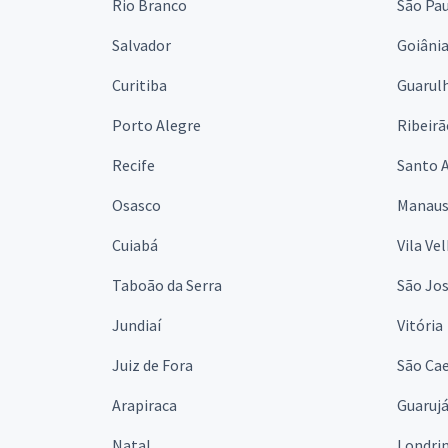
Rio Branco
São Pa
Salvador
Goiâni
Curitiba
Guarul
Porto Alegre
Ribeirã
Recife
Santo 
Osasco
Manau
Cuiabá
Vila Ve
Taboão da Serra
São Jo
Jundiaí
Vitória
Juiz de Fora
São Cae
Arapiraca
Guaruj
Natal
Londri