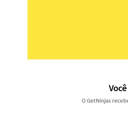
Você 
O GetNinjas receb