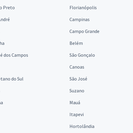
o Preto
Florianópolis
André
Campinas
s
Campo Grande
lha
Belém
sé dos Campos
São Gonçalo
Canoas
tano do Sul
São José
á
Suzano
na
Mauá
Itapevi
Hortolândia