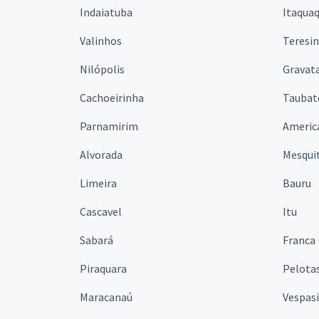
Indaiatuba
Itaqua
Valinhos
Teresi
Nilópolis
Gravata
Cachoeirinha
Taubat
Parnamirim
Americ
Alvorada
Mesqui
Limeira
Bauru
Cascavel
Itu
Sabará
Franca
Piraquara
Pelota
Maracanaú
Vespas