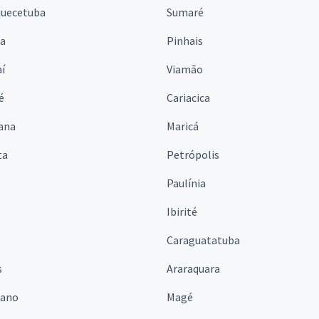
quecetuba
Sumaré
na
Pinhais
í
Viamão
é
Cariacica
ana
Maricá
ta
Petrópolis
Paulínia
Ibirité
Caraguatatuba
s
Araraquara
iano
Magé