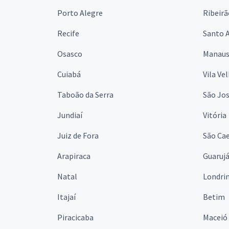
Porto Alegre
Ribeirã
Recife
Santo 
Osasco
Manau
Cuiabá
Vila Ve
Taboão da Serra
São Jo
Jundiaí
Vitória
Juiz de Fora
São Cae
Arapiraca
Guaruj
Natal
Londri
Itajaí
Betim
Piracicaba
Maceió