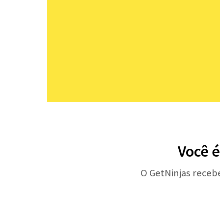
Você é
O GetNinjas receb