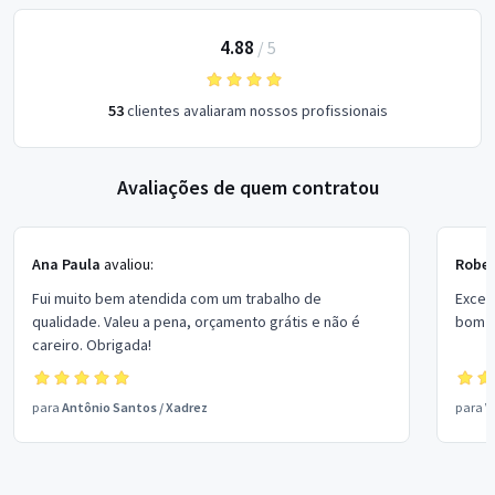
4.88
/
5
53
clientes avaliaram nossos profissionais
Avaliações de quem contratou
Ana Paula
avaliou:
Rober
Fui muito bem atendida com um trabalho de
Excel
qualidade. Valeu a pena, orçamento grátis e não é
bom p
careiro. Obrigada!
para
Antônio Santos
/
Xadrez
para
V