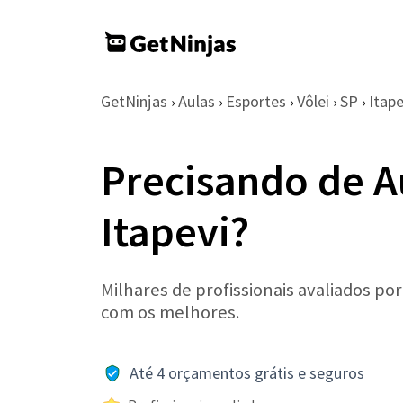
GetNinjas
Aulas
Esportes
Vôlei
SP
Itape
›
›
›
›
›
Precisando de A
Itapevi?
Milhares de profissionais avaliados po
com os melhores.
Até 4 orçamentos grátis e seguros