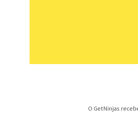
O GetNinjas receb