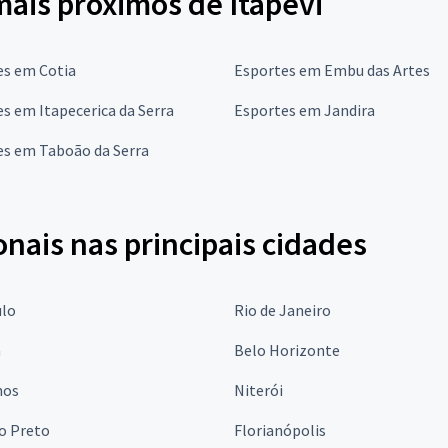
mais próximos de Itapevi
es em Cotia
Esportes em Embu das Artes
s em Itapecerica da Serra
Esportes em Jandira
es em Taboão da Serra
onais nas principais cidades
ulo
Rio de Janeiro
a
Belo Horizonte
hos
Niterói
o Preto
Florianópolis