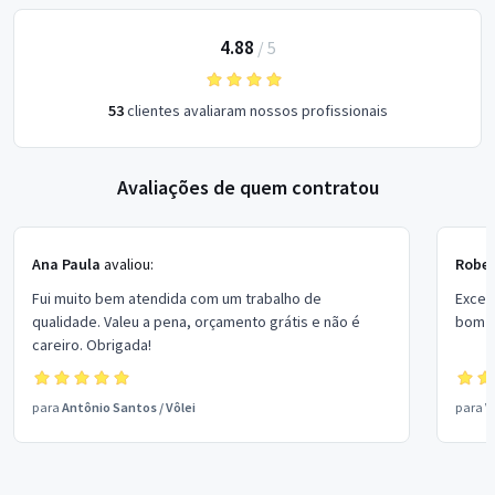
4.88
/
5
53
clientes avaliaram nossos profissionais
Avaliações de quem contratou
Ana Paula
avaliou:
Rober
Fui muito bem atendida com um trabalho de
Excel
qualidade. Valeu a pena, orçamento grátis e não é
bom p
careiro. Obrigada!
para
Antônio Santos
/
Vôlei
para
V