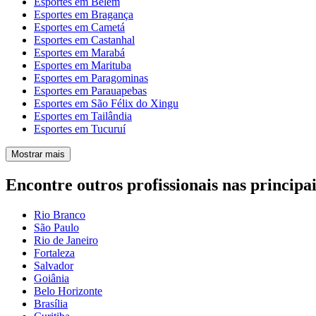
Esportes em Belém
Esportes em Bragança
Esportes em Cametá
Esportes em Castanhal
Esportes em Marabá
Esportes em Marituba
Esportes em Paragominas
Esportes em Parauapebas
Esportes em São Félix do Xingu
Esportes em Tailândia
Esportes em Tucuruí
Mostrar mais
Encontre outros profissionais nas principai
Rio Branco
São Paulo
Rio de Janeiro
Fortaleza
Salvador
Goiânia
Belo Horizonte
Brasília