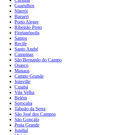
Curitiba
Guarulhos
Niterói
Barueri
Porto Alegre
Ribeirão Preto
Florianópolis
Santos
Recife
Santo André
Campinas
São Bernardo do Campo
Osasco
Manaus
Campo Grande
Joinville
Cuiabá
Vila Velha
Belém
Sorocaba
Taboão da Serra
São José dos Campos
São Gonçalo
Praia Grande
Jundiaí