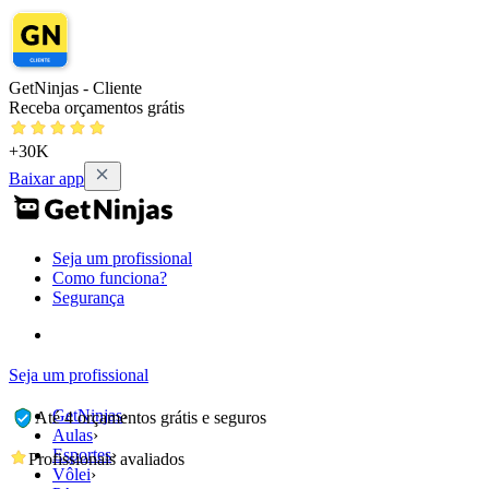
GetNinjas - Cliente
Receba orçamentos grátis
+30K
Baixar app
Seja um profissional
Como funciona?
Segurança
Seja um profissional
GetNinjas
›
Até 4 orçamentos grátis e seguros
Aulas
›
Esportes
›
Profissionais avaliados
Vôlei
›