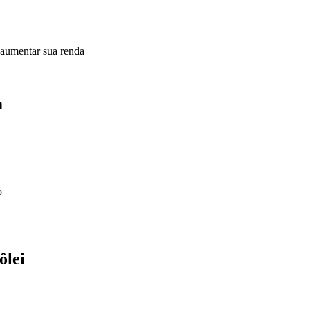
 aumentar sua renda
m
o
ôlei