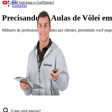
PA
›
Como funciona o GetNinjas?
Santarém
Precisando de Aulas de Vôlei e
Milhares de profissionais avaliados por clientes, permitindo você ne