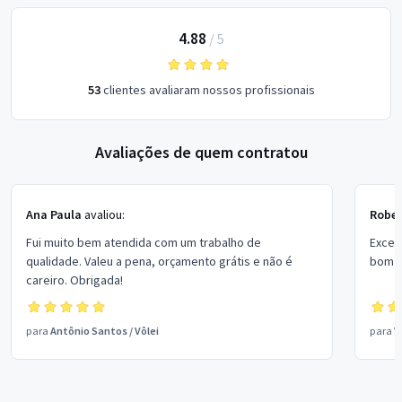
4.88
/
5
53
clientes avaliaram nossos profissionais
Avaliações de quem contratou
Ana Paula
avaliou:
Rober
Fui muito bem atendida com um trabalho de
Excel
qualidade. Valeu a pena, orçamento grátis e não é
bom p
careiro. Obrigada!
para
Antônio Santos
/
Vôlei
para
V