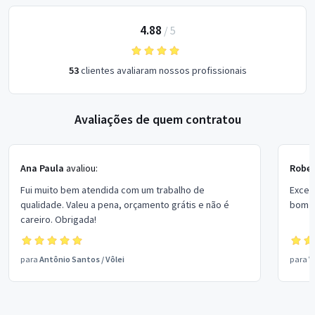
4.88
/
5
53
clientes avaliaram nossos profissionais
Avaliações de quem contratou
Ana Paula
avaliou:
Rober
Fui muito bem atendida com um trabalho de
Excel
qualidade. Valeu a pena, orçamento grátis e não é
bom p
careiro. Obrigada!
para
Antônio Santos
/
Vôlei
para
V