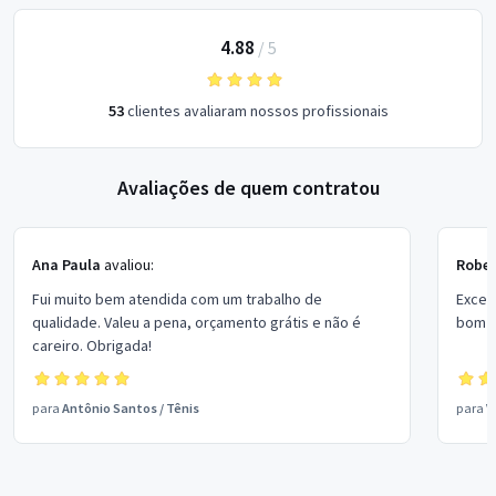
4.88
/
5
53
clientes avaliaram nossos profissionais
Avaliações de quem contratou
Ana Paula
avaliou:
Rober
Fui muito bem atendida com um trabalho de
Excel
qualidade. Valeu a pena, orçamento grátis e não é
bom p
careiro. Obrigada!
para
Antônio Santos
/
Tênis
para
V