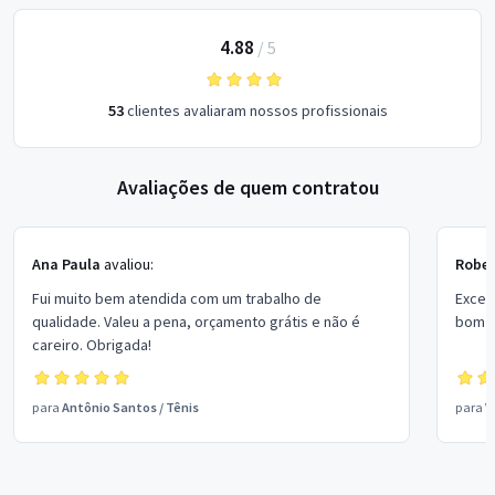
4.88
/
5
53
clientes avaliaram nossos profissionais
Avaliações de quem contratou
Ana Paula
avaliou:
Rober
Fui muito bem atendida com um trabalho de
Excel
qualidade. Valeu a pena, orçamento grátis e não é
bom p
careiro. Obrigada!
para
Antônio Santos
/
Tênis
para
V