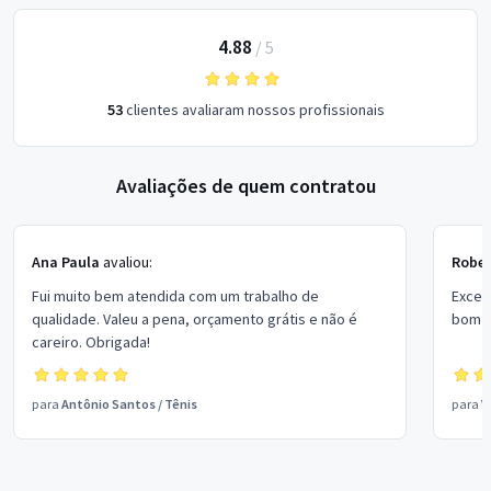
4.88
/
5
53
clientes avaliaram nossos profissionais
Avaliações de quem contratou
Ana Paula
avaliou:
Rober
Fui muito bem atendida com um trabalho de
Excel
qualidade. Valeu a pena, orçamento grátis e não é
bom p
careiro. Obrigada!
para
Antônio Santos
/
Tênis
para
V