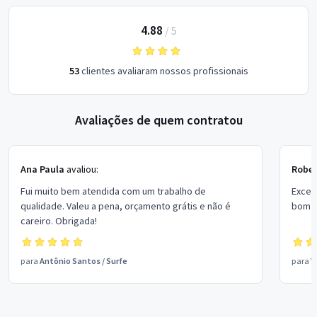
4.88
/
5
53
clientes avaliaram nossos profissionais
Avaliações de quem contratou
Ana Paula
avaliou:
Rober
Fui muito bem atendida com um trabalho de
Excel
qualidade. Valeu a pena, orçamento grátis e não é
bom p
careiro. Obrigada!
para
Antônio Santos
/
Surfe
para
V