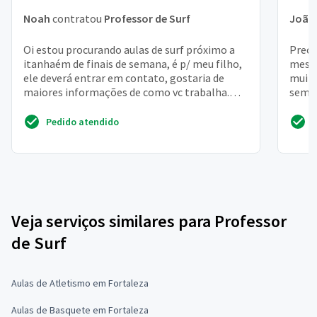
Noah
contratou
Professor de Surf
João
Oi estou procurando aulas de surf próximo a
Preci
itanhaém de finais de semana, é p/ meu filho,
messe
ele deverá entrar em contato, gostaria de
muito
maiores informações de como vc trabalha.
sem p
Grata
Pedido atendido
Veja serviços similares para Professor
de Surf
Aulas de Atletismo em Fortaleza
Aulas de Basquete em Fortaleza