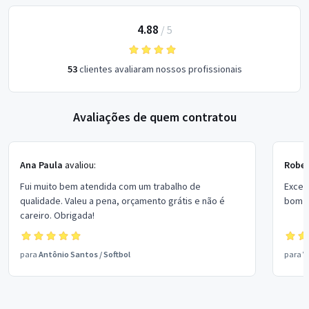
4.88
/
5
53
clientes avaliaram nossos profissionais
Avaliações de quem contratou
Ana Paula
avaliou:
Rober
Fui muito bem atendida com um trabalho de
Excel
qualidade. Valeu a pena, orçamento grátis e não é
bom p
careiro. Obrigada!
para
Antônio Santos
/
Softbol
para
V