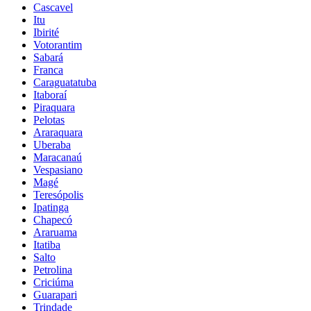
Cascavel
Itu
Ibirité
Votorantim
Sabará
Franca
Caraguatatuba
Itaboraí
Piraquara
Pelotas
Araraquara
Uberaba
Maracanaú
Vespasiano
Magé
Teresópolis
Ipatinga
Chapecó
Araruama
Itatiba
Salto
Petrolina
Criciúma
Guarapari
Trindade