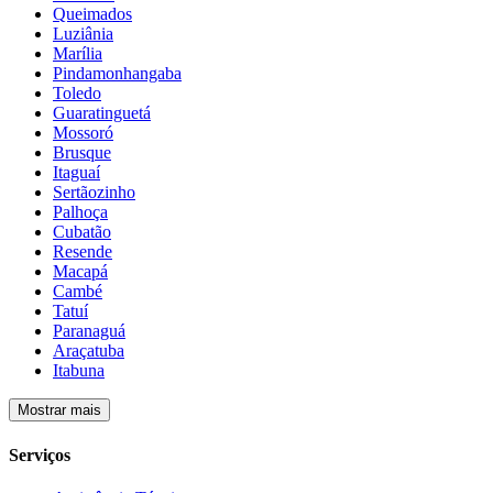
Queimados
Luziânia
Marília
Pindamonhangaba
Toledo
Guaratinguetá
Mossoró
Brusque
Itaguaí
Sertãozinho
Palhoça
Cubatão
Resende
Macapá
Cambé
Tatuí
Paranaguá
Araçatuba
Itabuna
Mostrar mais
Serviços