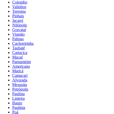
Colombo
Valinhos
Teresina
Pinhais
Jacareí
Nilópolis
Gravataí
Viamão
Palmas
Cachoeirinha
Taubaté
Cariacica
Macaé
Parnamirim
Americana
Maricá
Camaçari
Alvorada
Mesquita
Petrópolis
Paulista
Limeira
Bauru
Paulínia
Poá