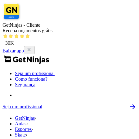
GetNinjas - Cliente
Receba orçamentos grátis
+30K
Baixar app
Seja um profissional
Como funciona?
Segurança
Seja um profissional
GetNinjas
›
Aulas
›
Esportes
›
Skate
›