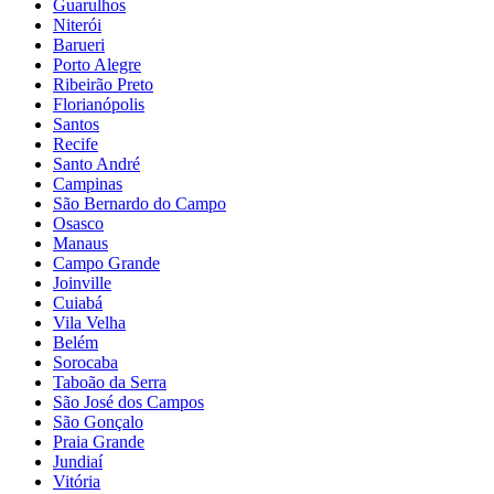
Guarulhos
Niterói
Barueri
Porto Alegre
Ribeirão Preto
Florianópolis
Santos
Recife
Santo André
Campinas
São Bernardo do Campo
Osasco
Manaus
Campo Grande
Joinville
Cuiabá
Vila Velha
Belém
Sorocaba
Taboão da Serra
São José dos Campos
São Gonçalo
Praia Grande
Jundiaí
Vitória