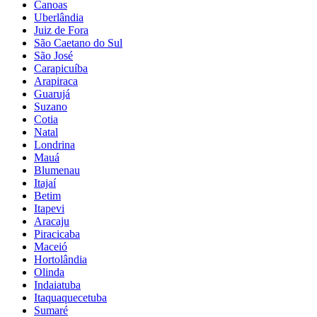
Canoas
Uberlândia
Juiz de Fora
São Caetano do Sul
São José
Carapicuíba
Arapiraca
Guarujá
Suzano
Cotia
Natal
Londrina
Mauá
Blumenau
Itajaí
Betim
Itapevi
Aracaju
Piracicaba
Maceió
Hortolândia
Olinda
Indaiatuba
Itaquaquecetuba
Sumaré