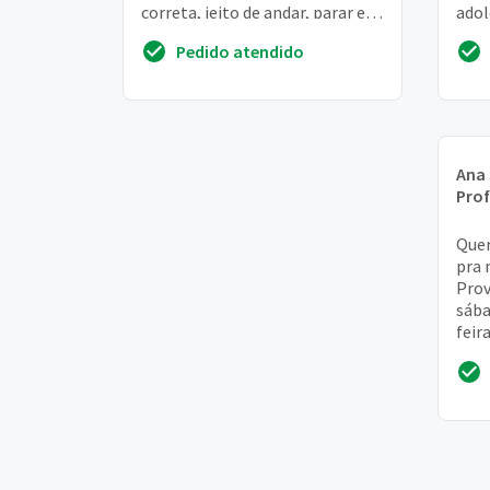
correta, jeito de andar, parar e o
adol
que for preciso para um bom
volt
Pedido atendido
desempenho
do lu
Ana
Prof
Quer
pra 
Prov
sába
feir
16h