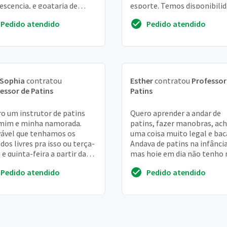
escencia, e goataria de
esporte. Temos disponibili
ar agora. Mas n consegui sair
para iniciar a partir de 24 de .
Pedido atendido
Pedido atendido
g...
 Sophia
contratou
Esther
contratou
Professor
essor de Patins
Patins
o um instrutor de patins
Quero aprender a andar de
mim e minha namorada.
patins, fazer manobras, ac
ável que tenhamos os
uma coisa muito legal e bac
dos livres pra isso ou terça-
Andava de patins na infânci
a e quinta-feira a partir das
mas hoje em dia não tenho 
o equilíbrio de antes. Quero
Pedido atendido
Pedido atendido
contar a at...