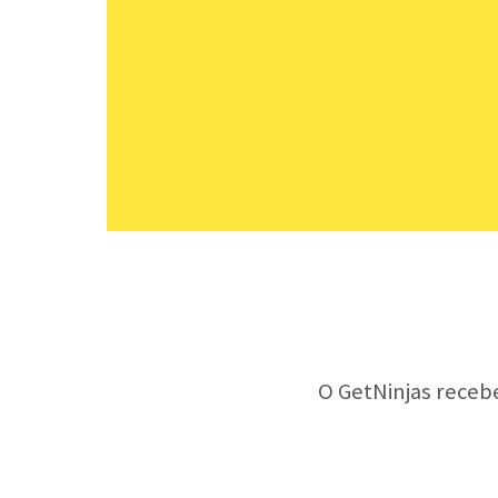
O GetNinjas receb