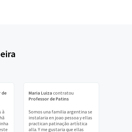
eira
 de
Maria Luiza
contratou
Professor de Patins
s à
Somos una familia argentina se
hã
instalaria en joao pessoa y ellas
minha
practican patinação artística
este
alla. Y me gustaria que ellas