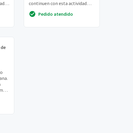
dade
continuen con esta actividad
..
edades 9 y 13 años
Pedido atendido
 de
ho
ana.
a
mais