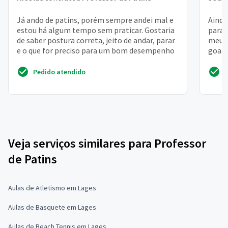
Já ando de patins, porém sempre andei mal e
Ainda
estou há algum tempo sem praticar. Gostaria
para 
de saber postura correta, jeito de andar, parar
meu p
e o que for preciso para um bom desempenho
goata
do lug
Pedido atendido
Veja serviços similares para Professor
de Patins
Aulas de Atletismo em Lages
Aulas de Basquete em Lages
Aulas de Beach Tennis em Lages