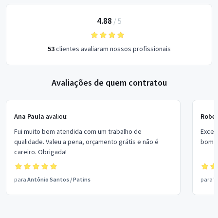
4.88
/
5
53
clientes avaliaram nossos profissionais
Avaliações de quem contratou
Ana Paula
avaliou:
Rober
Fui muito bem atendida com um trabalho de
Excel
qualidade. Valeu a pena, orçamento grátis e não é
bom p
careiro. Obrigada!
para
Antônio Santos
/
Patins
para
V