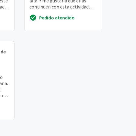
este
alla. Y me gustaria que ellas
dade
continuen con esta actividad
..
edades 9 y 13 años
Pedido atendido
 de
ho
ana.
a
mais