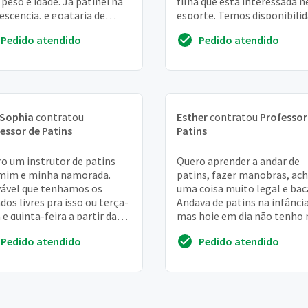
peso e idade. Ja patinei na
filha que está interessada n
escencia, e goataria de
esporte. Temos disponibili
ar agora. Mas n consegui sair
para iniciar a partir de 24 de .
Pedido atendido
Pedido atendido
g...
 Sophia
contratou
Esther
contratou
Professor
essor de Patins
Patins
o um instrutor de patins
Quero aprender a andar de
mim e minha namorada.
patins, fazer manobras, ac
ável que tenhamos os
uma coisa muito legal e bac
dos livres pra isso ou terça-
Andava de patins na infânci
a e quinta-feira a partir das
mas hoje em dia não tenho 
o equilíbrio de antes. Quero
Pedido atendido
Pedido atendido
contar a at...