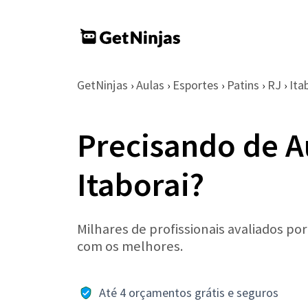
GetNinjas
Aulas
Esportes
Patins
RJ
Ita
›
›
›
›
›
Precisando de A
Itaborai?
Milhares de profissionais avaliados po
com os melhores.
Até 4 orçamentos grátis e seguros