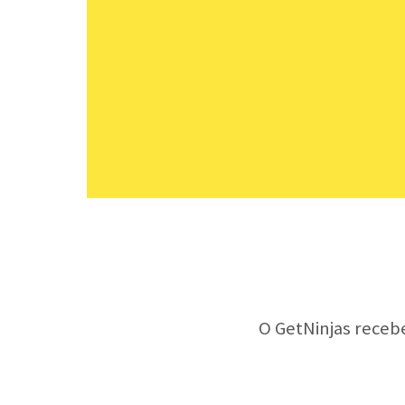
O GetNinjas receb