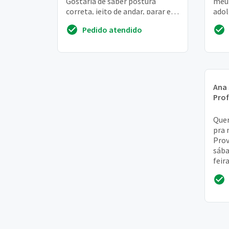
Gostaria de saber postura
meu 
correta, jeito de andar, parar e o
adol
que for preciso para um bom
volt
Pedido atendido
desempenho
do lu
Ana
Prof
Quer
pra 
Prov
sába
feir
16h