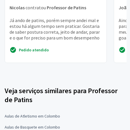
Nicolas
contratou
Professor de Patins
João 
Já ando de patins, porém sempre andei mal e
Ainda
estou há algum tempo sem praticar. Gostaria
para 
de saber postura correta, jeito de andar, parar
meu p
e o que for preciso para um bom desempenho
goata
do lug
Pedido atendido
Veja serviços similares para Professor
de Patins
Aulas de Atletismo em Colombo
Aulas de Basquete em Colombo