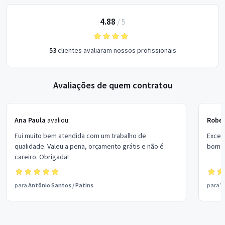
4.88
/
5
53
clientes avaliaram nossos profissionais
Avaliações de quem contratou
Ana Paula
avaliou:
Rober
Fui muito bem atendida com um trabalho de
Excel
qualidade. Valeu a pena, orçamento grátis e não é
bom p
careiro. Obrigada!
para
Antônio Santos
/
Patins
para
V