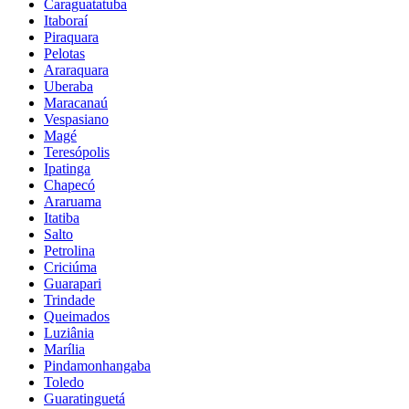
Caraguatatuba
Itaboraí
Piraquara
Pelotas
Araraquara
Uberaba
Maracanaú
Vespasiano
Magé
Teresópolis
Ipatinga
Chapecó
Araruama
Itatiba
Salto
Petrolina
Criciúma
Guarapari
Trindade
Queimados
Luziânia
Marília
Pindamonhangaba
Toledo
Guaratinguetá