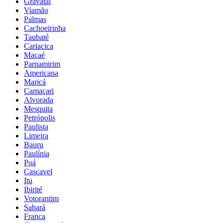
Gravataí
Viamão
Palmas
Cachoeirinha
Taubaté
Cariacica
Macaé
Parnamirim
Americana
Maricá
Camaçari
Alvorada
Mesquita
Petrópolis
Paulista
Limeira
Bauru
Paulínia
Poá
Cascavel
Itu
Ibirité
Votorantim
Sabará
Franca