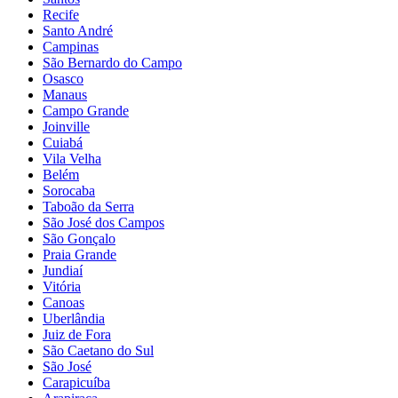
Recife
Santo André
Campinas
São Bernardo do Campo
Osasco
Manaus
Campo Grande
Joinville
Cuiabá
Vila Velha
Belém
Sorocaba
Taboão da Serra
São José dos Campos
São Gonçalo
Praia Grande
Jundiaí
Vitória
Canoas
Uberlândia
Juiz de Fora
São Caetano do Sul
São José
Carapicuíba