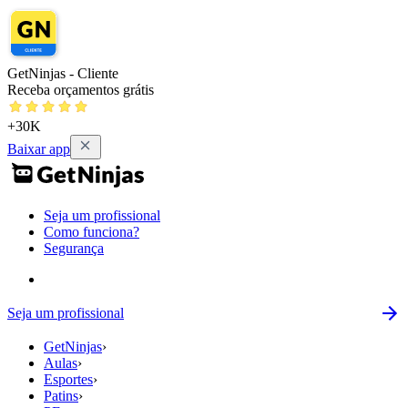
GetNinjas - Cliente
Receba orçamentos grátis
+30K
Baixar app
Seja um profissional
Como funciona?
Segurança
Seja um profissional
GetNinjas
›
Aulas
›
Esportes
›
Patins
›