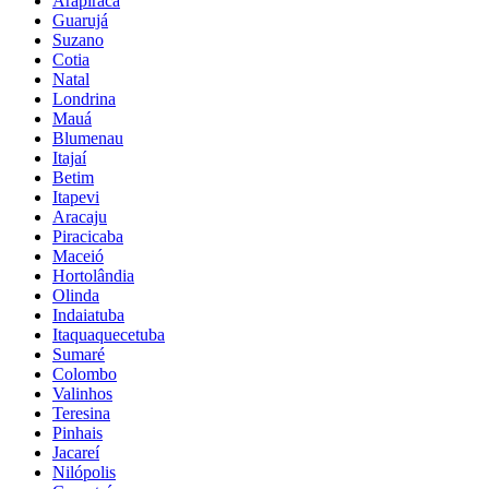
Arapiraca
Guarujá
Suzano
Cotia
Natal
Londrina
Mauá
Blumenau
Itajaí
Betim
Itapevi
Aracaju
Piracicaba
Maceió
Hortolândia
Olinda
Indaiatuba
Itaquaquecetuba
Sumaré
Colombo
Valinhos
Teresina
Pinhais
Jacareí
Nilópolis