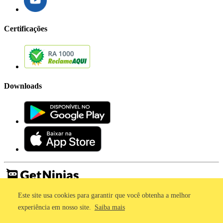
Certificações
Downloads
Este site usa cookies para garantir que você obtenha a melhor
Imprensa
Termos de Uso
experiência em nosso site.
Saiba mais
Política de Privacidade