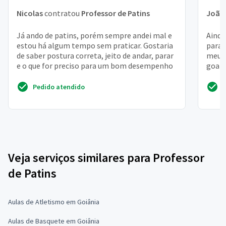
Nicolas
contratou
Professor de Patins
João 
Já ando de patins, porém sempre andei mal e
Ainda
estou há algum tempo sem praticar. Gostaria
para 
de saber postura correta, jeito de andar, parar
meu p
e o que for preciso para um bom desempenho
goata
do lug
Pedido atendido
Veja serviços similares para Professor
de Patins
Aulas de Atletismo em Goiânia
Aulas de Basquete em Goiânia