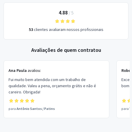
4.88
/
5
53
clientes avaliaram nossos profissionais
Avaliações de quem contratou
Ana Paula
avaliou:
Rober
Fui muito bem atendida com um trabalho de
Excel
qualidade. Valeu a pena, orçamento grátis e não é
bom p
careiro. Obrigada!
para
Antônio Santos
/
Patins
para
V