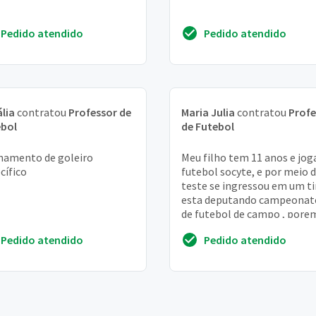
Pedido atendido
Pedido atendido
lia
contratou
Professor de
Maria Julia
contratou
Profe
ebol
de Futebol
namento de goleiro
Meu filho tem 11 anos e jog
cífico
futebol socyte, e por meio 
teste se ingressou em um t
esta deputando campeonat
de futebol de campo , pore
esta sem ritmo e
Pedido atendido
Pedido atendido
condicionamento ruim ...