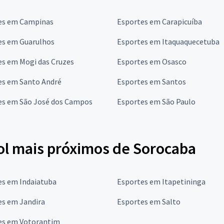
es em Campinas
Esportes em Carapicuíba
es em Guarulhos
Esportes em Itaquaquecetuba
es em Mogi das Cruzes
Esportes em Osasco
es em Santo André
Esportes em Santos
es em São José dos Campos
Esportes em São Paulo
ol mais próximos de Sorocaba
es em Indaiatuba
Esportes em Itapetininga
es em Jandira
Esportes em Salto
es em Votorantim