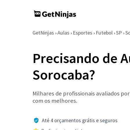
GetNinjas
Aulas
Esportes
Futebol
SP
S
›
›
›
›
›
Precisando de A
Sorocaba?
Milhares de profissionais avaliados po
com os melhores.
Até 4 orçamentos grátis e seguros