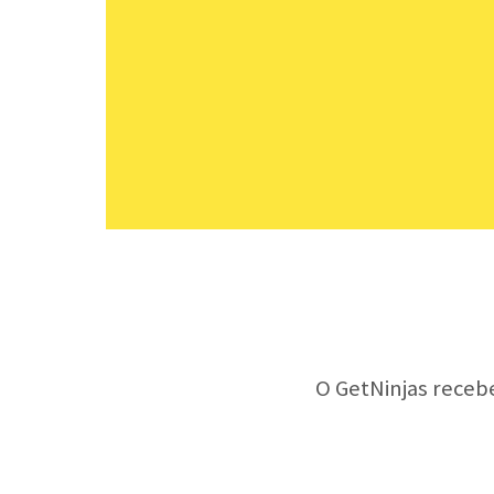
O GetNinjas receb