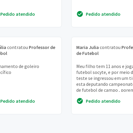
Pedido atendido
Pedido atendido
lia
contratou
Professor de
Maria Julia
contratou
Profe
ebol
de Futebol
namento de goleiro
Meu filho tem 11 anos e jog
cífico
futebol socyte, e por meio 
teste se ingressou em um t
esta deputando campeonat
de futebol de campo , pore
esta sem ritmo e
Pedido atendido
Pedido atendido
condicionamento ruim ...