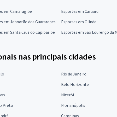
es em Camaragibe
Esportes em Caruaru
es em Jaboatão dos Guararapes
Esportes em Olinda
s em Santa Cruz do Capibaribe
Esportes em São Lourenço da 
onais nas principais cidades
ulo
Rio de Janeiro
a
Belo Horizonte
hos
Niterói
o Preto
Florianópolis
André
Campinas