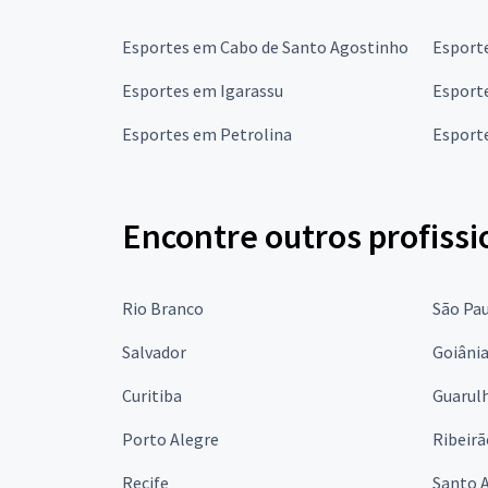
Esportes em Cabo de Santo Agostinho
Esport
Esportes em Igarassu
Esport
Esportes em Petrolina
Esporte
Encontre outros profissi
Rio Branco
São Pa
Salvador
Goiâni
Curitiba
Guarul
Porto Alegre
Ribeirã
Recife
Santo 