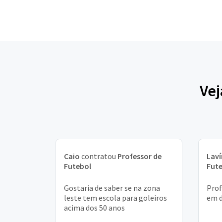
Vej
Caio
contratou
Professor de
Laví
Futebol
Fut
Gostaria de saber se na zona
Prof
leste tem escola para goleiros
em d
acima dos 50 anos