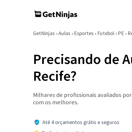
GetNinjas
Aulas
Esportes
Futebol
PE
R
›
›
›
›
›
Precisando de A
Recife?
Milhares de profissionais avaliados po
com os melhores.
Até 4 orçamentos grátis e seguros