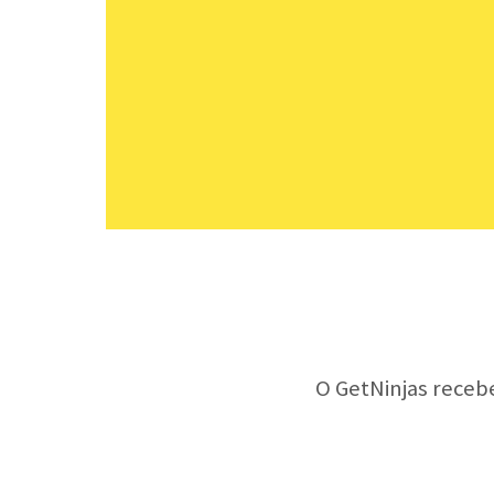
O GetNinjas receb