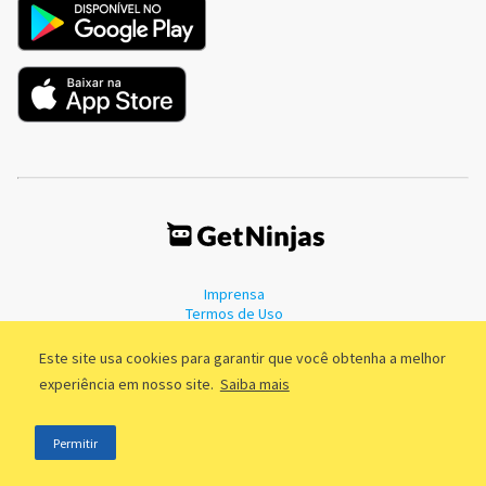
Imprensa
Termos de Uso
Política de Privacidade
Este site usa cookies para garantir que você obtenha a melhor
experiência em nosso site.
Saiba mais
©2011 - 2026, GetNinjas LTDA. CNPJ 55.744.877/0001-89 - Rua Dr.
Permitir
Fernandes Coelho, 85 - 3º andar - São Paulo/SP - Brasil
;