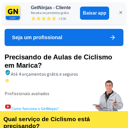
GetNinjas - Cliente
Receba orçamentos grátis
Baixar app
Entrar
+30K
Seja um profissional
Precisando de Aulas de Ciclismo
em Marica?
Até 4 orçamentos grátis e seguros
Profissionais avaliados
Como funciona o GetNinjas?
Qual serviço de Ciclismo está
precisando?