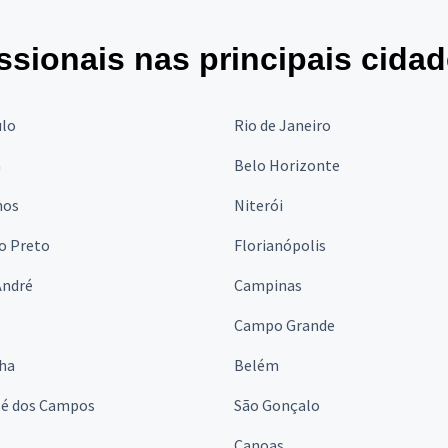
ssionais nas principais cida
ulo
Rio de Janeiro
a
Belo Horizonte
hos
Niterói
o Preto
Florianópolis
André
Campinas
s
Campo Grande
lha
Belém
sé dos Campos
São Gonçalo
Canoas