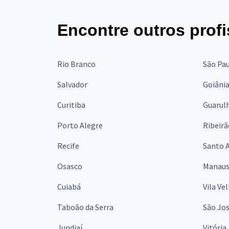
Encontre outros profi
Rio Branco
São Pa
Salvador
Goiâni
Curitiba
Guarul
Porto Alegre
Ribeirã
Recife
Santo 
Osasco
Manau
Cuiabá
Vila Ve
Taboão da Serra
São Jo
Jundiaí
Vitória