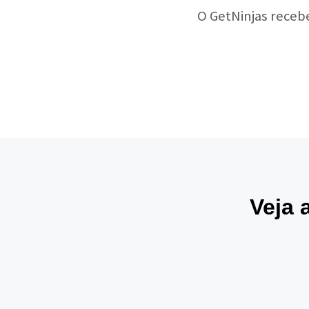
O GetNinjas receb
Veja 