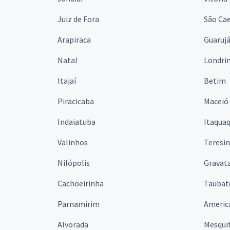
Juiz de Fora
São Cae
Arapiraca
Guaruj
Natal
Londri
Itajaí
Betim
Piracicaba
Maceió
Indaiatuba
Itaqua
Valinhos
Teresi
Nilópolis
Gravata
Cachoeirinha
Taubat
Parnamirim
Americ
Alvorada
Mesqui