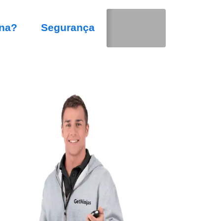
na?
Segurança