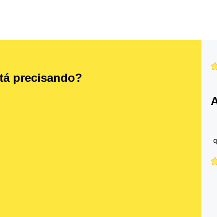
stá precisando?
A
q