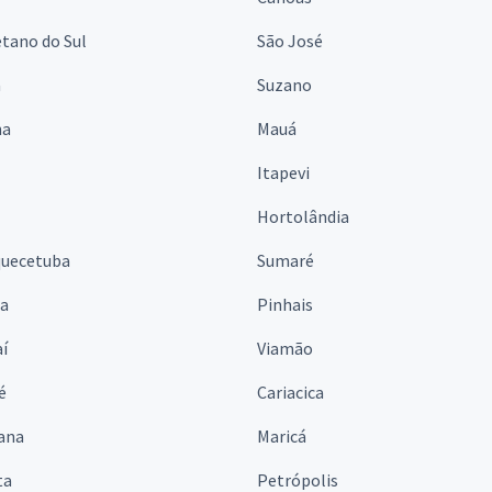
tano do Sul
São José
á
Suzano
na
Mauá
Itapevi
Hortolândia
quecetuba
Sumaré
na
Pinhais
í
Viamão
é
Cariacica
ana
Maricá
ta
Petrópolis