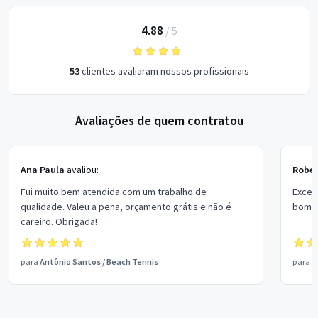
4.88
/
5
53
clientes avaliaram nossos profissionais
Avaliações de quem contratou
Ana Paula
avaliou:
Rober
Fui muito bem atendida com um trabalho de
Excel
qualidade. Valeu a pena, orçamento grátis e não é
bom p
careiro. Obrigada!
para
Antônio Santos
/
Beach Tennis
para
V