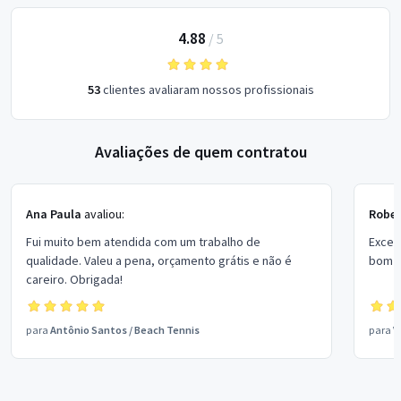
4.88
/
5
53
clientes avaliaram nossos profissionais
Avaliações de quem contratou
Ana Paula
avaliou:
Rober
Fui muito bem atendida com um trabalho de
Excel
qualidade. Valeu a pena, orçamento grátis e não é
bom p
careiro. Obrigada!
para
Antônio Santos
/
Beach Tennis
para
V