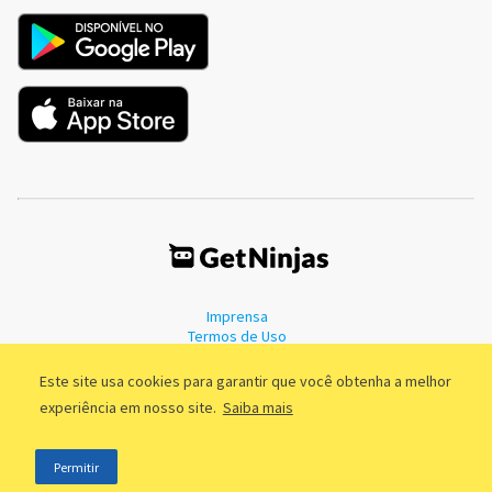
Imprensa
Termos de Uso
Política de Privacidade
Este site usa cookies para garantir que você obtenha a melhor
experiência em nosso site.
Saiba mais
©2011 - 2026, GetNinjas LTDA. CNPJ 55.744.877/0001-89 - Rua Dr.
Permitir
Fernandes Coelho, 85 - 3º andar - São Paulo/SP - Brasil