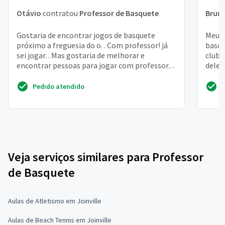
Otávio
contratou
Professor de Basquete
Brun
Gostaria de encontrar jogos de basquete
Meu f
próximo a freguesia do o. . Com professor! já
basqu
sei jogar. . Mas gostaria de melhorar e
club 
encontrar pessoas para jogar com professor.
dele 
Obrigado
estuda
Pedido atendido
Veja serviços similares para Professor
de Basquete
Aulas de Atletismo em Joinville
Aulas de Beach Tennis em Joinville