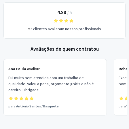
4.88
/
5
53
clientes avaliaram nossos profissionais
Avaliações de quem contratou
Ana Paula
avaliou:
Rober
Fui muito bem atendida com um trabalho de
Excel
qualidade. Valeu a pena, orçamento grátis e não é
bom p
careiro. Obrigada!
para
Antônio Santos
/
Basquete
para
V