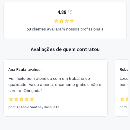
4.88
/
5
53
clientes avaliaram nossos profissionais
Avaliações de quem contratou
Ana Paula
Rober
avaliou:
Fui muito bem atendida com um trabalho de
Excel
qualidade. Valeu a pena, orçamento grátis e não é
bom 
careiro. Obrigada!
Antônio Santos
/
Basquete
V
para
para