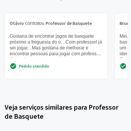
Otávio
Professor de Basquete
Brun
contratou
Gostaria de encontrar jogos de basquete
Meu f
próximo a freguesia do o. . Com professor! já
basqu
sei jogar. . Mas gostaria de melhorar e
um cl
encontrar pessoas para jogar com professor.
ideia
Obrigado
Ele e
Pedido atendido
Veja serviços similares para Professor
de Basquete