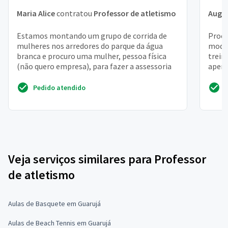
Maria Alice
contratou
Professor de atletismo
Augu
Estamos montando um grupo de corrida de
Procu
mulheres nos arredores do parque da água
modal
branca e procuro uma mulher, pessoa física
trein
(não quero empresa), para fazer a assessoria
aperf
condi
Pedido atendido
Veja serviços similares para Professor
de atletismo
Aulas de Basquete em Guarujá
Aulas de Beach Tennis em Guarujá