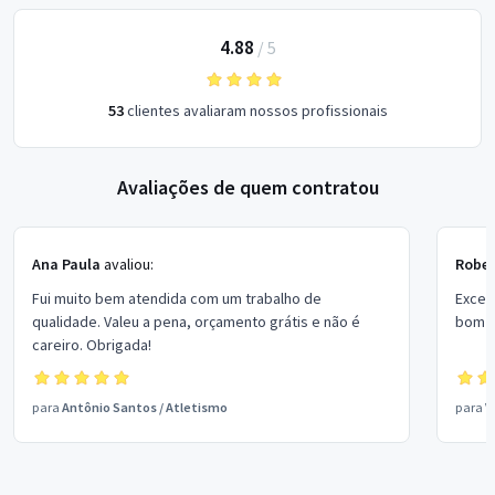
4.88
/
5
53
clientes avaliaram nossos profissionais
Avaliações de quem contratou
Ana Paula
avaliou:
Rober
Fui muito bem atendida com um trabalho de
Excel
qualidade. Valeu a pena, orçamento grátis e não é
bom p
careiro. Obrigada!
para
Antônio Santos
/
Atletismo
para
V