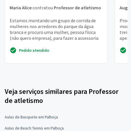
Maria Alice
contratou
Professor de atletismo
Augu
Estamos montando um grupo de corrida de
Procu
mulheres nos arredores do parque da água
modal
branca e procuro uma mulher, pessoa física
trein
(não quero empresa), para fazer a assessoria
aperf
condi
Pedido atendido
Veja serviços similares para Professor
de atletismo
Aulas de Basquete em Palhoça
Aulas de Beach Tennis em Palhoça