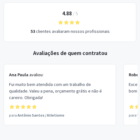
4.88
/
5
53
clientes avaliaram nossos profissionais
Avaliações de quem contratou
Ana Paula
avaliou:
Rober
Fui muito bem atendida com um trabalho de
Excel
qualidade. Valeu a pena, orçamento grátis e não é
bom p
careiro. Obrigada!
para
Antônio Santos
/
Atletismo
para
V