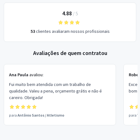
4.88
/
5
53
clientes avaliaram nossos profissionais
Avaliações de quem contratou
Ana Paula
avaliou:
Rober
Fui muito bem atendida com um trabalho de
Excel
qualidade. Valeu a pena, orçamento grátis e não é
bom p
careiro. Obrigada!
para
Antônio Santos
/
Atletismo
para
V