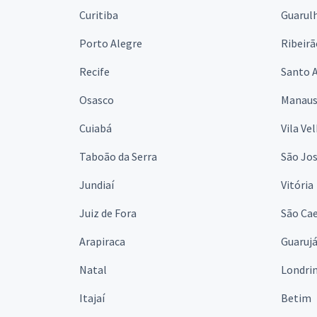
Curitiba
Guarul
Porto Alegre
Ribeirã
Recife
Santo 
Osasco
Manau
Cuiabá
Vila Ve
Taboão da Serra
São Jo
Jundiaí
Vitória
Juiz de Fora
São Cae
Arapiraca
Guaruj
Natal
Londri
Itajaí
Betim