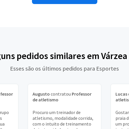
guns pedidos similares em Várze
Esses são os últimos pedidos para Esportes
fessor
Augusto
contratou
Professor
Lucas
de atletismo
atleti
rupo
Procuro um treinador de
Gostar
s
atletismo, modalidade corrida,
praia 
gua
com o intuito de treinamento
um pro