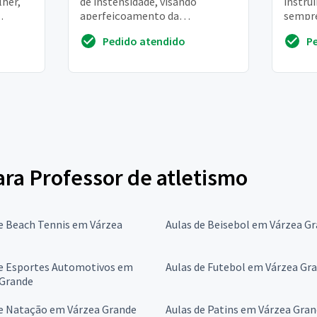
her,
de instensidade, visando
instru
aperfeiçoamento da
sempre
modalidade e condicionamento
tenho 
Pedido atendido
P
físico
faz iss
para Professor de atletismo
e Beach Tennis em Várzea
Aulas de Beisebol em Várzea G
de Esportes Automotivos em
Aulas de Futebol em Várzea Gr
 Grande
de Natação em Várzea Grande
Aulas de Patins em Várzea Gra