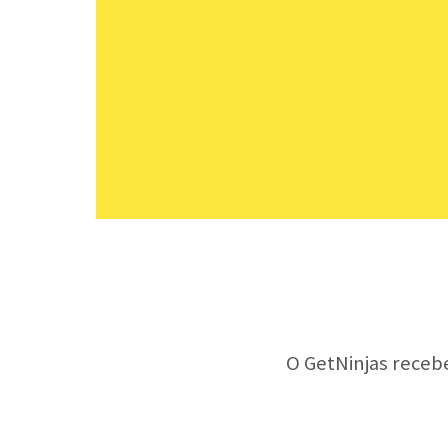
O GetNinjas receb