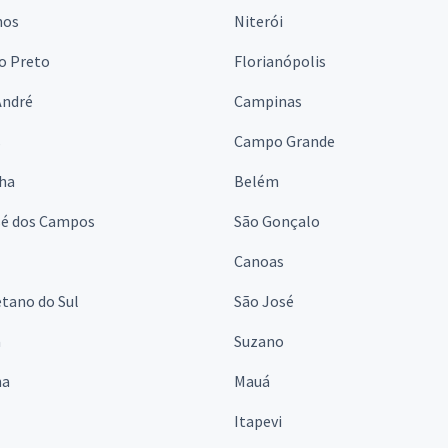
hos
Niterói
o Preto
Florianópolis
André
Campinas
s
Campo Grande
lha
Belém
sé dos Campos
São Gonçalo
Canoas
tano do Sul
São José
á
Suzano
na
Mauá
Itapevi