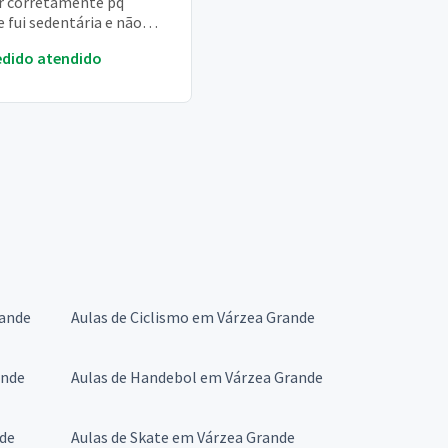
ir corretamente pq
 fui sedentária e não
a menor ideia de como se
edido atendido
o
rande
Aulas de Ciclismo em Várzea Grande
ande
Aulas de Handebol em Várzea Grande
nde
Aulas de Skate em Várzea Grande