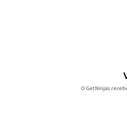
O GetNinjas receb