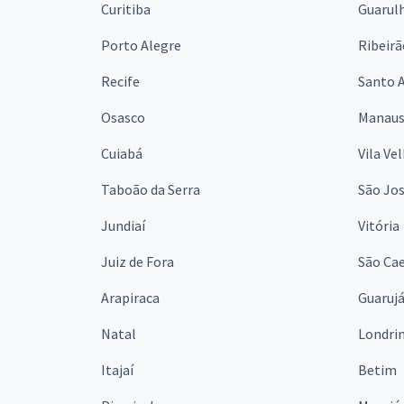
Curitiba
Guarul
Porto Alegre
Ribeirã
Recife
Santo 
Osasco
Manau
Cuiabá
Vila Ve
Taboão da Serra
São Jo
Jundiaí
Vitória
Juiz de Fora
São Cae
Arapiraca
Guaruj
Natal
Londri
Itajaí
Betim