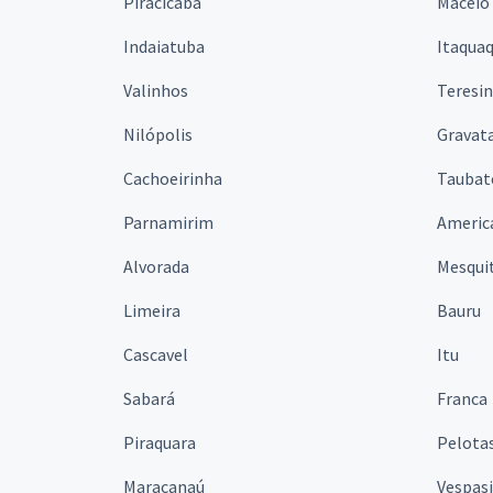
Piracicaba
Maceió
Indaiatuba
Itaqua
Valinhos
Teresi
Nilópolis
Gravata
Cachoeirinha
Taubat
Parnamirim
Americ
Alvorada
Mesqui
Limeira
Bauru
Cascavel
Itu
Sabará
Franca
Piraquara
Pelota
Maracanaú
Vespas