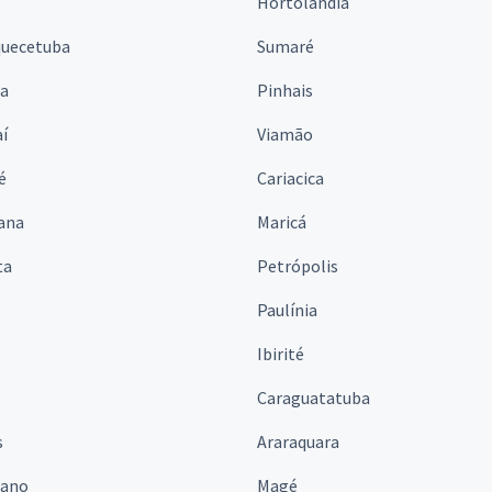
Hortolândia
quecetuba
Sumaré
na
Pinhais
í
Viamão
é
Cariacica
ana
Maricá
ta
Petrópolis
Paulínia
Ibirité
Caraguatatuba
s
Araraquara
iano
Magé