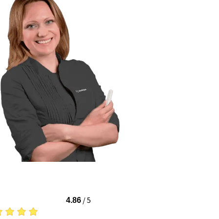
/
5
4.86