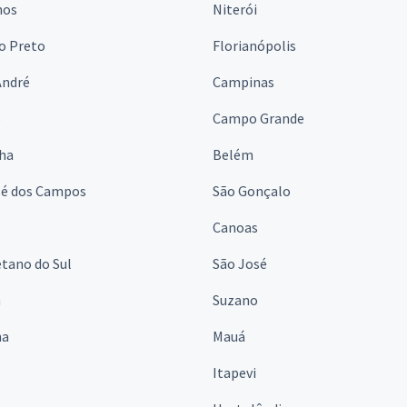
hos
Niterói
o Preto
Florianópolis
André
Campinas
s
Campo Grande
lha
Belém
sé dos Campos
São Gonçalo
Canoas
tano do Sul
São José
á
Suzano
na
Mauá
Itapevi