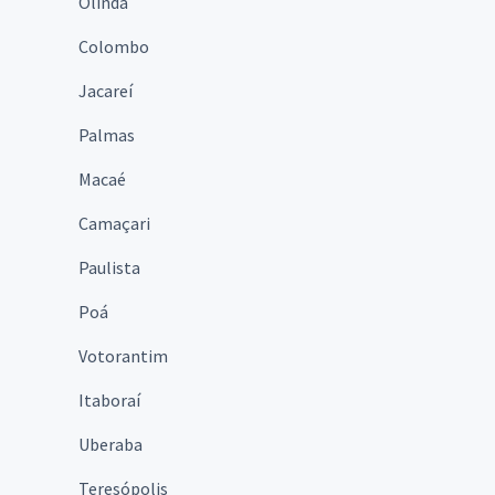
Olinda
Colombo
Jacareí
Palmas
Macaé
Camaçari
Paulista
Poá
Votorantim
Itaboraí
Uberaba
Teresópolis