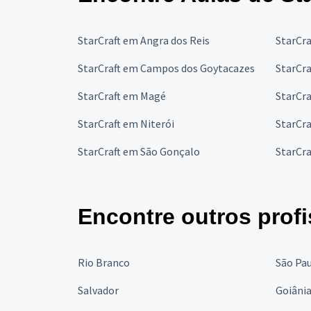
StarCraft em Angra dos Reis
StarCr
StarCraft em Campos dos Goytacazes
StarCra
StarCraft em Magé
StarCra
StarCraft em Niterói
StarCra
StarCraft em São Gonçalo
StarCra
Encontre outros profi
Rio Branco
São Pa
Salvador
Goiâni