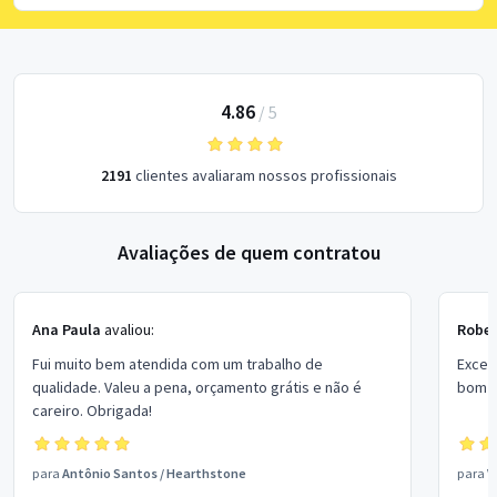
4.86
/
5
2191
clientes avaliaram nossos profissionais
Avaliações de quem contratou
Ana Paula
avaliou:
Rober
Fui muito bem atendida com um trabalho de
Excel
qualidade. Valeu a pena, orçamento grátis e não é
bom p
careiro. Obrigada!
para
Antônio Santos
/
Hearthstone
para
V